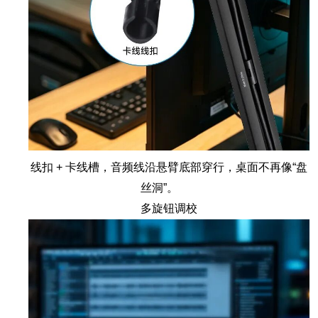
线扣 + 卡线槽，音频线沿悬臂底部穿行，桌面不再像“盘
丝洞”。
多旋钮调校