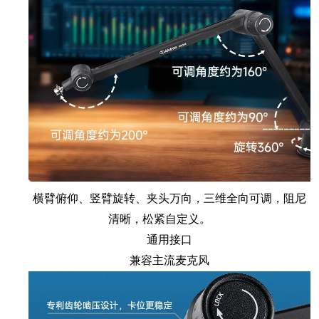
横臂俯仰、竖臂旋转、夹头万向，三维全向可调，阻尼
清晰，松紧自定义。
通用接口
兼容主流麦克风